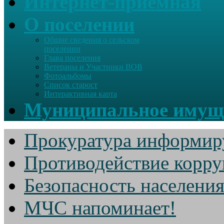
Интернет-приемная
О поселении
Общие сведения о сельском
поселении
Глава поселения
Ветераны и Участники ВОВ
Фотоальбомы
Список старост
Интерактивная карта
Муниципальное имущ
Прокуратура информир
Противодействие корр
Безопасность населени
МЧС напоминает!