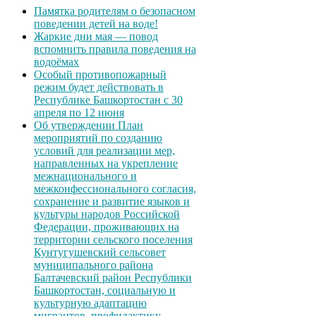
Памятка родителям о безопасном
поведении детей на воде!
Жаркие дни мая — повод
вспомнить правила поведения на
водоёмах
Особый противопожарный
режим будет действовать в
Республике Башкортостан с 30
апреля по 12 июня
Об утверждении План
мероприятий по созданию
условий для реализации мер,
направленных на укрепление
межнационального и
межконфессионального согласия,
сохранение и развитие языков и
культуры народов Российской
Федерации, проживающих на
территории сельского поселения
Кунтугушевский сельсовет
муниципального района
Балтачевский район Республики
Башкортостан, социальную и
культурную адаптацию
мигрантов, профилактику