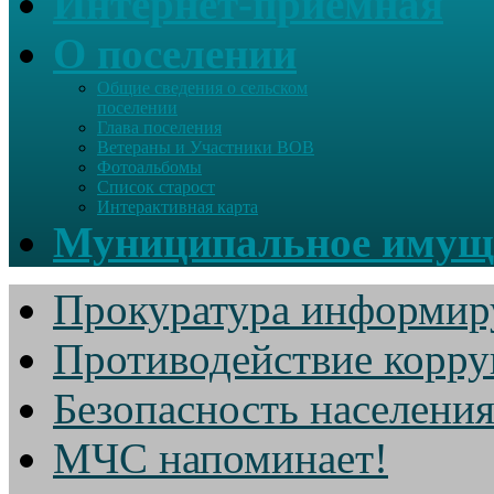
Интернет-приемная
О поселении
Общие сведения о сельском
поселении
Глава поселения
Ветераны и Участники ВОВ
Фотоальбомы
Список старост
Интерактивная карта
Муниципальное имущ
Прокуратура информир
Противодействие корр
Безопасность населени
МЧС напоминает!