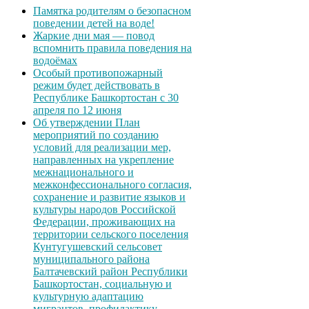
Памятка родителям о безопасном
поведении детей на воде!
Жаркие дни мая — повод
вспомнить правила поведения на
водоёмах
Особый противопожарный
режим будет действовать в
Республике Башкортостан с 30
апреля по 12 июня
Об утверждении План
мероприятий по созданию
условий для реализации мер,
направленных на укрепление
межнационального и
межконфессионального согласия,
сохранение и развитие языков и
культуры народов Российской
Федерации, проживающих на
территории сельского поселения
Кунтугушевский сельсовет
муниципального района
Балтачевский район Республики
Башкортостан, социальную и
культурную адаптацию
мигрантов, профилактику