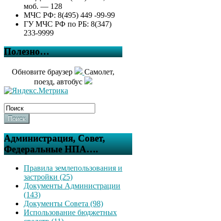
моб. — 128
МЧС РФ: 8(495) 449 -99-99
ГУ МЧС РФ по РБ: 8(347)
233-9999
Полезно…
Обновите браузер
Самолет,
поезд, автобус
Поиск
Администрация, Совет,
Федеральные НПА….
Правила землепользования и
застройки (25)
Документы Администрации
(143)
Документы Совета (98)
Использование бюджетных