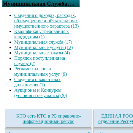
Муниципальная Служба….
Сведения о доходах, расходах,
об имуществе и обязательствах
имущественного характера (13)
Квалификац. требования к
кандидатам (1)
Муниципальная служба (17)
Муниципальные услуги (12)
Муниципальные заказы (4)
Порядок поступления на
службу (2)
Регламенты гос. и
муниципальных услуг (9)
Сведения о вакантных
должностях (1)
Аукционы и Конкурсы
(условия и результаты) (0)
КТО есть КТО в РБ справочно-
ЕДИНАЯ РОСС
информационный ресурс
отделение Респу