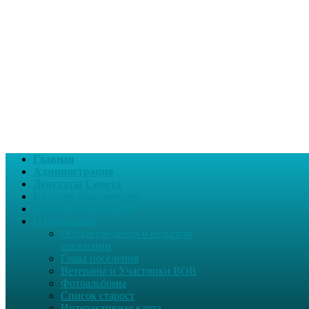
Главная
Администрация
Депутаты Совета
Каталог Документов
Интернет-приемная
О поселении
Общие сведения о сельском
поселении
Глава поселения
Ветераны и Участники ВОВ
Фотоальбомы
Список старост
Интерактивная карта