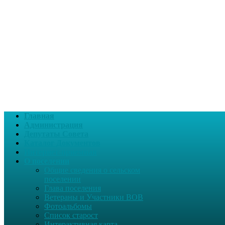
Главная
Администрация
Депутаты Совета
Каталог Документов
Интернет-приемная
О поселении
Общие сведения о сельском
поселении
Глава поселения
Ветераны и Участники ВОВ
Фотоальбомы
Список старост
Интерактивная карта