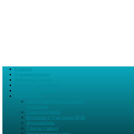
Главная
Администрация
Депутаты Совета
Каталог Документов
Интернет-приемная
О поселении
Общие сведения о сельском
поселении
Глава поселения
Ветераны и Участники ВОВ
Фотоальбомы
Список старост
Интерактивная карта