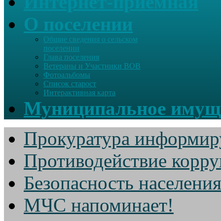
Интернет-приемная
О поселении
Общие сведения о сельском
поселении
Глава поселения
Ветераны и Участники ВОВ
Фотоальбомы
Список старост
Интерактивная карта
Муниципальное имущ
Прокуратура информир
Противодействие корр
Безопасность населени
МЧС напоминает!