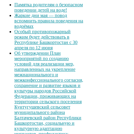
Памятка родителям о безопасном
поведении детей на воде!
Жаркие дни мая — повод
вспомнить правила поведения на
водоёмах
Особый противопожарный
режим будет действовать в
Республике Башкортостан с 30
апреля по 12 июня
Об утверждении План
мероприятий по созданию
условий для реализации мер,
направленных на укрепление
межнационального и
межконфессионального согласия,
сохранение и развитие языков и
культуры народов Российской
Федерации, проживающих на
территории сельского поселения
Кунтугушевский сельсовет
муниципального района
Балтачевский район Республики
Башкортостан, социальную и
культурную адаптацию
мигрантов, профилактику