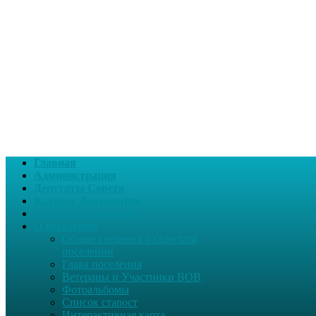
Главная
Администрация
Депутаты Совета
Каталог Документов
Интернет-приемная
О поселении
Общие сведения о сельском
поселении
Глава поселения
Ветераны и Участники ВОВ
Фотоальбомы
Список старост
Интерактивная карта