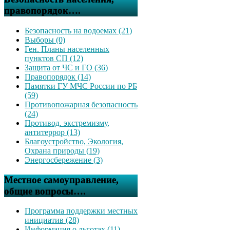
правопорядок….
Безопасность на водоемах (21)
Выборы (0)
Ген. Планы населенных
пунктов СП (12)
Защита от ЧС и ГО (36)
Правопорядок (14)
Памятки ГУ МЧС России по РБ
(59)
Противопожарная безопасность
(24)
Противод. экстремизму,
антитеррор (13)
Благоустройство, Экология,
Охрана природы (19)
Энергосбережение (3)
Местное самоуправление,
общие вопросы….
Программа поддержки местных
инициатив (28)
Информация о льготах (11)