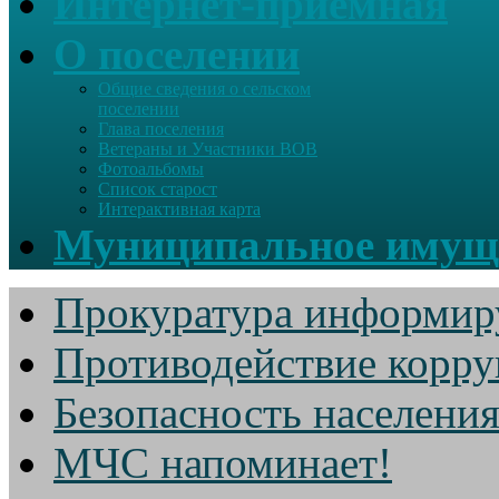
Интернет-приемная
О поселении
Общие сведения о сельском
поселении
Глава поселения
Ветераны и Участники ВОВ
Фотоальбомы
Список старост
Интерактивная карта
Муниципальное имущ
Прокуратура информир
Противодействие корр
Безопасность населени
МЧС напоминает!