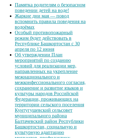
Памятка родителям о безопасном
поведении детей на воде!
Жаркие дни мая — повод
вспомнить правила поведения на
водоёмах
Особый противопожарный
режим будет действовать в
Республике Башкортостан с 30
апреля по 12 июня
Об утверждении План
мероприятий по созданию
условий для реализации мер,
направленных на укрепление
межнационального и
межконфессионального согласия,
сохранение и развитие языков и
культуры народов Российской
Федерации, проживающих на
территории сельского поселения
Кунтугушевский сельсовет
муниципального района
Балтачевский район Республики
Башкортостан, социальную и
культурную адаптацию
мигрантов, профилактику