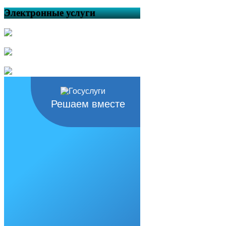
поведении детей на воде!
Электронные услуги
Жаркие дни мая — повод
вспомнить правила поведения на
водоёмах
Особый противопожарный
режим будет действовать в
Республике Башкортостан с 30
апреля по 12 июня
Об утверждении План
мероприятий по созданию
условий для реализации мер,
Решаем вместе
направленных на укрепление
межнационального и
межконфессионального согласия,
сохранение и развитие языков и
культуры народов Российской
Федерации, проживающих на
территории сельского поселения
Кунтугушевский сельсовет
муниципального района
Балтачевский район Республики
Башкортостан, социальную и
культурную адаптацию
мигрантов, профилактику