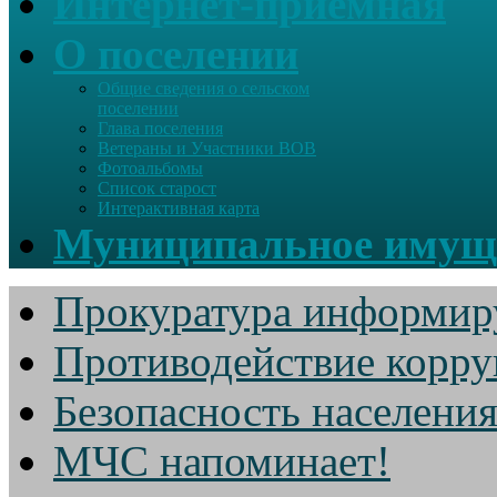
Интернет-приемная
О поселении
Общие сведения о сельском
поселении
Глава поселения
Ветераны и Участники ВОВ
Фотоальбомы
Список старост
Интерактивная карта
Муниципальное имущ
Прокуратура информир
Противодействие корр
Безопасность населени
МЧС напоминает!