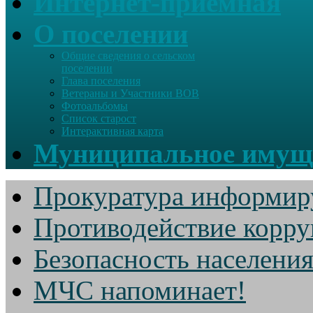
Интернет-приемная
О поселении
Общие сведения о сельском
поселении
Глава поселения
Ветераны и Участники ВОВ
Фотоальбомы
Список старост
Интерактивная карта
Муниципальное имущ
Прокуратура информир
Противодействие корр
Безопасность населени
МЧС напоминает!