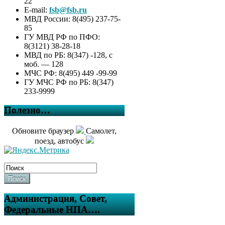
22
E-mail:
fsb@fsb.ru
МВД России: 8(495) 237-75-
85
ГУ МВД РФ по ПФО:
8(3121) 38-28-18
МВД по РБ: 8(347) -128, с
моб. — 128
МЧС РФ: 8(495) 449 -99-99
ГУ МЧС РФ по РБ: 8(347)
233-9999
Полезно…
Обновите браузер
Самолет,
поезд, автобус
Поиск
Администрация, Совет,
Федеральные НПА….