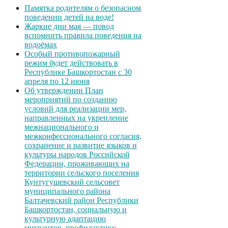
Памятка родителям о безопасном
поведении детей на воде!
Жаркие дни мая — повод
вспомнить правила поведения на
водоёмах
Особый противопожарный
режим будет действовать в
Республике Башкортостан с 30
апреля по 12 июня
Об утверждении План
мероприятий по созданию
условий для реализации мер,
направленных на укрепление
межнационального и
межконфессионального согласия,
сохранение и развитие языков и
культуры народов Российской
Федерации, проживающих на
территории сельского поселения
Кунтугушевский сельсовет
муниципального района
Балтачевский район Республики
Башкортостан, социальную и
культурную адаптацию
мигрантов, профилактику