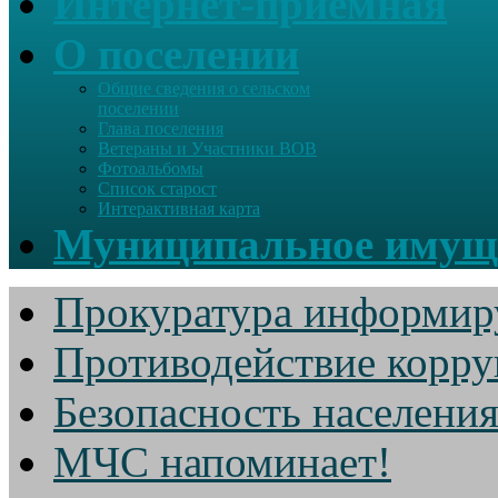
Интернет-приемная
О поселении
Общие сведения о сельском
поселении
Глава поселения
Ветераны и Участники ВОВ
Фотоальбомы
Список старост
Интерактивная карта
Муниципальное имущ
Прокуратура информир
Противодействие корр
Безопасность населени
МЧС напоминает!