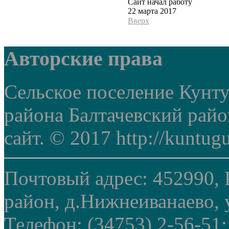
Сайт начал работу
22 марта 2017
Вверх
Авторские права
Сельское поселение Кунт
района Балтачевский рай
сайт. © 2017 http://kuntug
Почтовый адрес: 452990, 
район, д.Нижнеиванаево, у
Телефон: (34753) 2-56-51