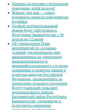
Памятка родителям о безопасном
поведении детей на воде!
Жаркие дни мая — повод
вспомнить правила поведения на
водоёмах
Особый противопожарный
режим будет действовать в
Республике Башкортостан с 30
апреля по 12 июня
Об утверждении План
мероприятий по созданию
условий для реализации мер,
направленных на укрепление
межнационального и
межконфессионального согласия,
сохранение и развитие языков и
культуры народов Российской
Федерации, проживающих на
территории сельского поселения
Кунтугушевский сельсовет
муниципального района
Балтачевский район Республики
Башкортостан, социальную и
культурную адаптацию
мигрантов, профилактику