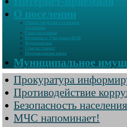
Интернет-приемная
О поселении
Общие сведения о сельском
поселении
Глава поселения
Ветераны и Участники ВОВ
Фотоальбомы
Список старост
Интерактивная карта
Муниципальное имущ
Прокуратура информир
Противодействие корр
Безопасность населени
МЧС напоминает!