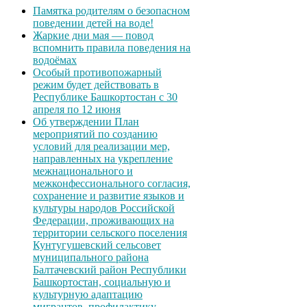
Памятка родителям о безопасном
поведении детей на воде!
Жаркие дни мая — повод
вспомнить правила поведения на
водоёмах
Особый противопожарный
режим будет действовать в
Республике Башкортостан с 30
апреля по 12 июня
Об утверждении План
мероприятий по созданию
условий для реализации мер,
направленных на укрепление
межнационального и
межконфессионального согласия,
сохранение и развитие языков и
культуры народов Российской
Федерации, проживающих на
территории сельского поселения
Кунтугушевский сельсовет
муниципального района
Балтачевский район Республики
Башкортостан, социальную и
культурную адаптацию
мигрантов, профилактику