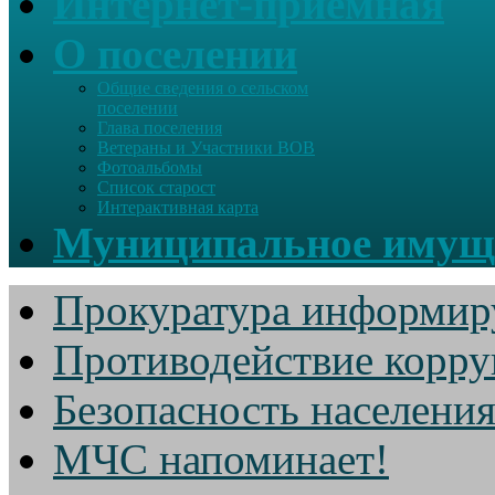
Интернет-приемная
О поселении
Общие сведения о сельском
поселении
Глава поселения
Ветераны и Участники ВОВ
Фотоальбомы
Список старост
Интерактивная карта
Муниципальное имущ
Прокуратура информир
Противодействие корр
Безопасность населени
МЧС напоминает!