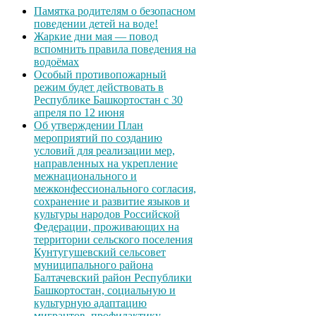
Памятка родителям о безопасном
поведении детей на воде!
Жаркие дни мая — повод
вспомнить правила поведения на
водоёмах
Особый противопожарный
режим будет действовать в
Республике Башкортостан с 30
апреля по 12 июня
Об утверждении План
мероприятий по созданию
условий для реализации мер,
направленных на укрепление
межнационального и
межконфессионального согласия,
сохранение и развитие языков и
культуры народов Российской
Федерации, проживающих на
территории сельского поселения
Кунтугушевский сельсовет
муниципального района
Балтачевский район Республики
Башкортостан, социальную и
культурную адаптацию
мигрантов, профилактику