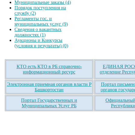
Муниципальные заказы (4)
Порядок поступления на
службу (2)
Регламенты гос. и
муниципальных услуг (9)
Сведения о вакантных
должностях (1)
Аукционы и Конкурсы
(условия и результаты) (0)
КТО есть КТО в РБ справочно-
ЕДИНАЯ РОСС
информационный ресурс
отделение Респу
Электронная приемная органов власти Р
Портал письмен
Башкортостан
органов государ
Портал Государственных и
Официальный 
Муниципальных Услуг РБ
Республики