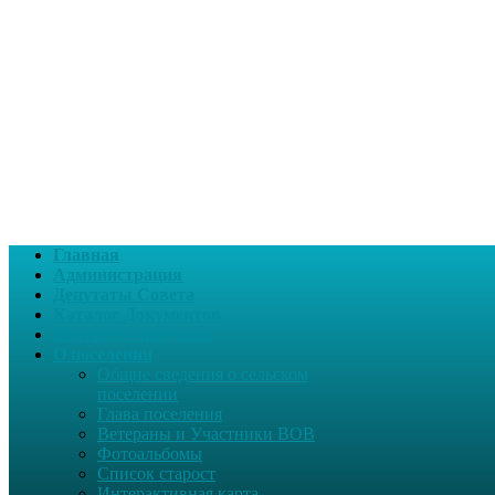
Главная
Администрация
Депутаты Совета
Каталог Документов
Интернет-приемная
О поселении
Общие сведения о сельском
поселении
Глава поселения
Ветераны и Участники ВОВ
Фотоальбомы
Список старост
Интерактивная карта