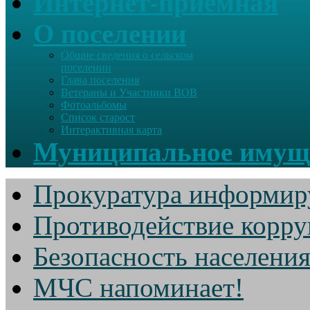
Интернет-приемная
О поселении
Общие сведения о сельском
поселении
Глава поселения
Ветераны и Участники ВОВ
Фотоальбомы
Список старост
Интерактивная карта
Муниципальное имущ
Прокуратура информир
Противодействие корр
Безопасность населени
МЧС напоминает!