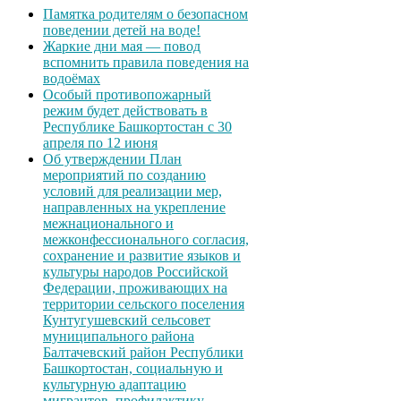
Памятка родителям о безопасном
поведении детей на воде!
Жаркие дни мая — повод
вспомнить правила поведения на
водоёмах
Особый противопожарный
режим будет действовать в
Республике Башкортостан с 30
апреля по 12 июня
Об утверждении План
мероприятий по созданию
условий для реализации мер,
направленных на укрепление
межнационального и
межконфессионального согласия,
сохранение и развитие языков и
культуры народов Российской
Федерации, проживающих на
территории сельского поселения
Кунтугушевский сельсовет
муниципального района
Балтачевский район Республики
Башкортостан, социальную и
культурную адаптацию
мигрантов, профилактику