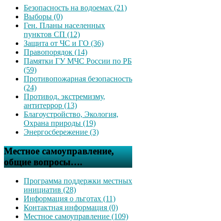
Безопасность на водоемах (21)
Выборы (0)
Ген. Планы населенных
пунктов СП (12)
Защита от ЧС и ГО (36)
Правопорядок (14)
Памятки ГУ МЧС России по РБ
(59)
Противопожарная безопасность
(24)
Противод. экстремизму,
антитеррор (13)
Благоустройство, Экология,
Охрана природы (19)
Энергосбережение (3)
Местное самоуправление,
общие вопросы….
Программа поддержки местных
инициатив (28)
Информация о льготах (11)
Контактная информация (0)
Местное самоуправление (109)