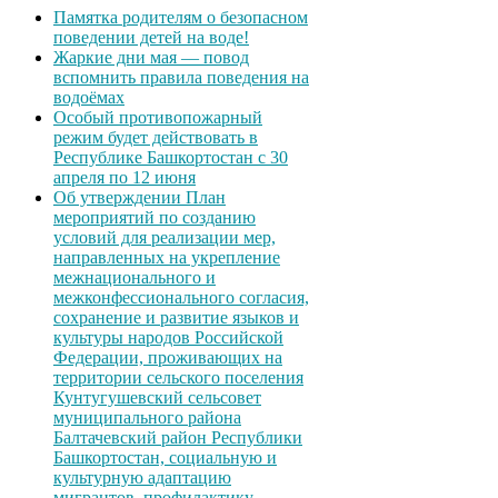
Памятка родителям о безопасном
поведении детей на воде!
Жаркие дни мая — повод
вспомнить правила поведения на
водоёмах
Особый противопожарный
режим будет действовать в
Республике Башкортостан с 30
апреля по 12 июня
Об утверждении План
мероприятий по созданию
условий для реализации мер,
направленных на укрепление
межнационального и
межконфессионального согласия,
сохранение и развитие языков и
культуры народов Российской
Федерации, проживающих на
территории сельского поселения
Кунтугушевский сельсовет
муниципального района
Балтачевский район Республики
Башкортостан, социальную и
культурную адаптацию
мигрантов, профилактику