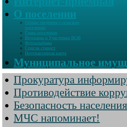
Интернет-приемная
О поселении
Общие сведения о сельском
поселении
Глава поселения
Ветераны и Участники ВОВ
Фотоальбомы
Список старост
Интерактивная карта
Муниципальное имущ
Прокуратура информир
Противодействие корр
Безопасность населени
МЧС напоминает!