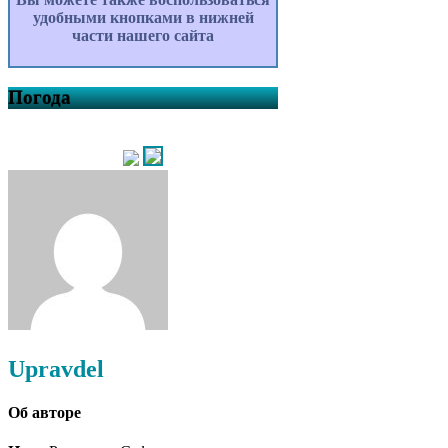
удобными кнопками в нижней
части нашего сайта
Погода
Upravdel
Об авторе