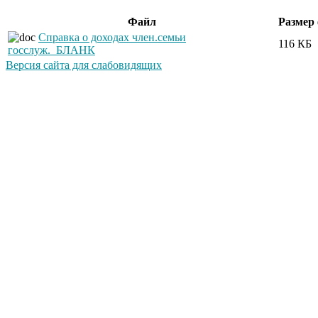
Файл
Размер
Справка о доходах член.семьи
116 КБ
госслуж._БЛАНК
Версия сайта для слабовидящих