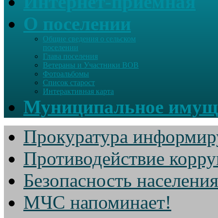
Интернет-приемная
О поселении
Общие сведения о сельском
поселении
Глава поселения
Ветераны и Участники ВОВ
Фотоальбомы
Список старост
Интерактивная карта
Муниципальное имущ
Прокуратура информир
Противодействие корр
Безопасность населени
МЧС напоминает!