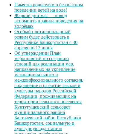
Памятка родителям о безопасном
поведении детей на воде!
Жаркие дни мая — повод
вспомнить правила поведения на
водоёмах
Особый противопожарный
режим будет действовать в
Республике Башкортостан с 30
апреля по 12 июня
Об утверждении План
мероприятий по созданию
условий для реализации мер,
направленных на укрепление
межнационального и
межконфессионального согласия,
сохранение и развитие языков и
культуры народов Российской
Федерации, проживающих на
территории сельского поселения
Кунтугушевский сельсовет
муниципального района
Балтачевский район Республики
Башкортостан, социальную и
культурную адаптацию
мигрантов, профилактику