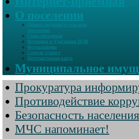
Интернет-приемная
О поселении
Общие сведения о сельском
поселении
Глава поселения
Ветераны и Участники ВОВ
Фотоальбомы
Список старост
Интерактивная карта
Муниципальное имущ
Прокуратура информир
Противодействие корр
Безопасность населени
МЧС напоминает!