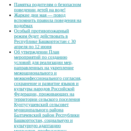
Памятка родителям о безопасном
поведении детей на воде!
Жаркие дни мая — повод
вспомнить правила поведения на
водоёмах
Особый противопожарный
режим будет действовать в
Республике Башкортостан с 30
апреля по 12 июня
Об утверждении План
мероприятий по созданию
условий для реализации мер,
направленных на укрепление
межнационального и
межконфессионального согласия,
сохранение и развитие языков и
культуры народов Российской
Федерации, проживающих на
территории сельского поселения
Кунтугушевский сельсовет
муниципального района
Балтачевский район Республики
Башкортостан, социальную и
культурную адаптацию
мигрантов, профилактику