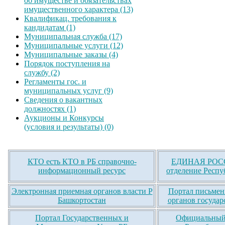
об имуществе и обязательствах
имущественного характера (13)
Квалификац. требования к
кандидатам (1)
Муниципальная служба (17)
Муниципальные услуги (12)
Муниципальные заказы (4)
Порядок поступления на
службу (2)
Регламенты гос. и
муниципальных услуг (9)
Сведения о вакантных
должностях (1)
Аукционы и Конкурсы
(условия и результаты) (0)
КТО есть КТО в РБ справочно-
ЕДИНАЯ РОСС
информационный ресурс
отделение Респу
Электронная приемная органов власти Р
Портал письмен
Башкортостан
органов государ
Портал Государственных и
Официальный 