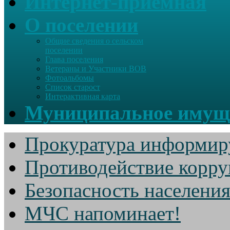
Интернет-приемная
О поселении
Общие сведения о сельском
поселении
Глава поселения
Ветераны и Участники ВОВ
Фотоальбомы
Список старост
Интерактивная карта
Муниципальное имущ
Прокуратура информир
Противодействие корр
Безопасность населени
МЧС напоминает!