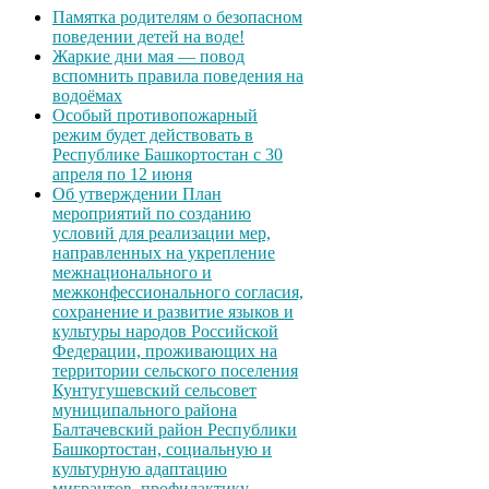
Памятка родителям о безопасном
поведении детей на воде!
Жаркие дни мая — повод
вспомнить правила поведения на
водоёмах
Особый противопожарный
режим будет действовать в
Республике Башкортостан с 30
апреля по 12 июня
Об утверждении План
мероприятий по созданию
условий для реализации мер,
направленных на укрепление
межнационального и
межконфессионального согласия,
сохранение и развитие языков и
культуры народов Российской
Федерации, проживающих на
территории сельского поселения
Кунтугушевский сельсовет
муниципального района
Балтачевский район Республики
Башкортостан, социальную и
культурную адаптацию
мигрантов, профилактику