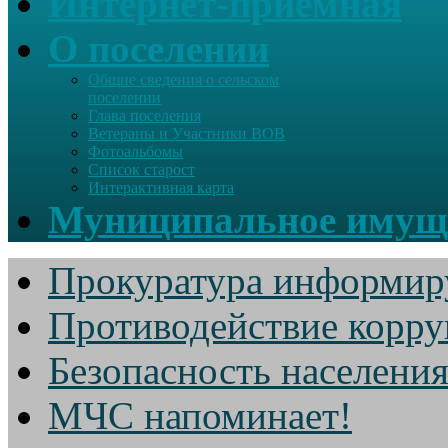
Интернет-приемная
О поселении
Общие сведения о сельском
поселении
Глава поселения
Ветераны и Участники ВОВ
Фотоальбомы
Список старост
Интерактивная карта
Муниципальное имущ
Прокуратура информир
Противодействие корр
Безопасность населени
МЧС напоминает!