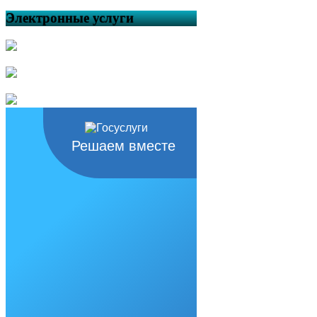
поведении детей на воде!
Электронные услуги
Жаркие дни мая — повод
вспомнить правила поведения на
водоёмах
Особый противопожарный
режим будет действовать в
Республике Башкортостан с 30
апреля по 12 июня
Об утверждении План
мероприятий по созданию
условий для реализации мер,
Решаем вместе
направленных на укрепление
межнационального и
межконфессионального согласия,
сохранение и развитие языков и
культуры народов Российской
Федерации, проживающих на
территории сельского поселения
Кунтугушевский сельсовет
муниципального района
Балтачевский район Республики
Башкортостан, социальную и
культурную адаптацию
мигрантов, профилактику