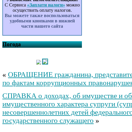
сельского поселения
С Сервиса
«Заплати налоги»
можно
Кунтугушевский сельсовет
осуществить оплату налогов.
муниципального района
Вы можете также воспользоваться
Балтачевский район Республики
удобными кнопками в нижней
Башкортостан на 2026 – 2027
части нашего сайта
годы
Об утверждении
Административного регламента
предоставления муниципальной
Погода
услуги «Предоставление водных
объектов или их частей,
находящихся в муниципальной
собственности (обводненного
карьера, пруда), в пользование на
«
ОБРАЩЕНИЕ гражданина, представите
основании решения о
предоставлении водного объекта
по фактам коррупционных правонаруше
в пользование» в сельском
поселении Кунтугушевский
СПРАВКА о доходах, об имуществе и об
сельсовет муниципального
района Балтачевский район
имущественного характера супруги (супр
Республики Башкортостан
несовершеннолетних детей федеральног
О внесении изменений в
Правила землепользования и
государственного служащего
»
застройки сельского поселения
Кунтугушевский сельсовет