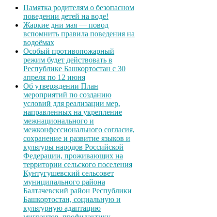
Памятка родителям о безопасном
поведении детей на воде!
Жаркие дни мая — повод
вспомнить правила поведения на
водоёмах
Особый противопожарный
режим будет действовать в
Республике Башкортостан с 30
апреля по 12 июня
Об утверждении План
мероприятий по созданию
условий для реализации мер,
направленных на укрепление
межнационального и
межконфессионального согласия,
сохранение и развитие языков и
культуры народов Российской
Федерации, проживающих на
территории сельского поселения
Кунтугушевский сельсовет
муниципального района
Балтачевский район Республики
Башкортостан, социальную и
культурную адаптацию
мигрантов, профилактику