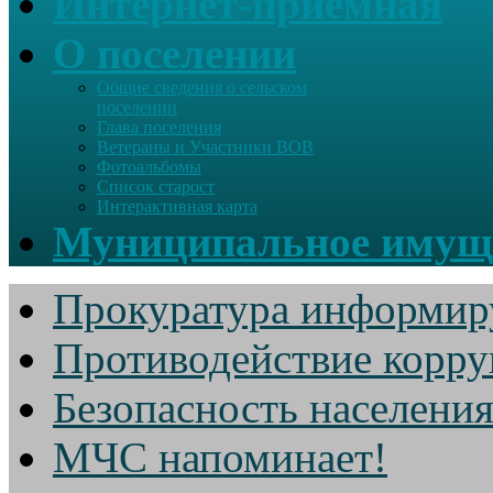
Интернет-приемная
О поселении
Общие сведения о сельском
поселении
Глава поселения
Ветераны и Участники ВОВ
Фотоальбомы
Список старост
Интерактивная карта
Муниципальное имущ
Прокуратура информир
Противодействие корр
Безопасность населени
МЧС напоминает!