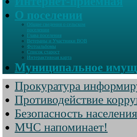
Интернет-приемная
О поселении
Общие сведения о сельском
поселении
Глава поселения
Ветераны и Участники ВОВ
Фотоальбомы
Список старост
Интерактивная карта
Муниципальное имущ
Прокуратура информир
Противодействие корр
Безопасность населени
МЧС напоминает!