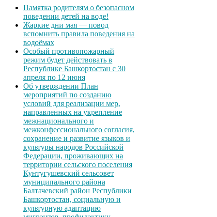
Памятка родителям о безопасном
поведении детей на воде!
Жаркие дни мая — повод
вспомнить правила поведения на
водоёмах
Особый противопожарный
режим будет действовать в
Республике Башкортостан с 30
апреля по 12 июня
Об утверждении План
мероприятий по созданию
условий для реализации мер,
направленных на укрепление
межнационального и
межконфессионального согласия,
сохранение и развитие языков и
культуры народов Российской
Федерации, проживающих на
территории сельского поселения
Кунтугушевский сельсовет
муниципального района
Балтачевский район Республики
Башкортостан, социальную и
культурную адаптацию
мигрантов, профилактику