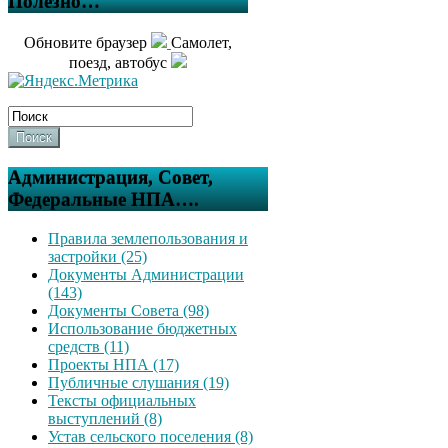
Полезно…
Обновите браузер
Самолет,
поезд, автобус
Поиск
Администрация, Совет,
Федеральные НПА….
Правила землепользования и
застройки (25)
Документы Администрации
(143)
Документы Совета (98)
Использование бюджетных
средств (11)
Проекты НПА (17)
Публичные слушания (19)
Тексты официальных
выступлений (8)
Устав сельского поселения (8)