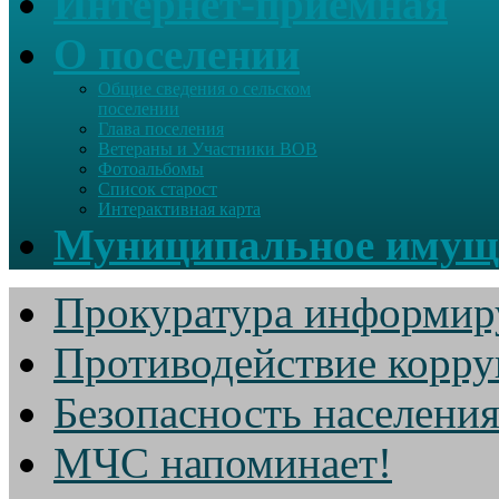
Интернет-приемная
О поселении
Общие сведения о сельском
поселении
Глава поселения
Ветераны и Участники ВОВ
Фотоальбомы
Список старост
Интерактивная карта
Муниципальное имущ
Прокуратура информир
Противодействие корр
Безопасность населени
МЧС напоминает!