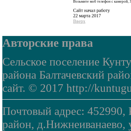
Возьмите моб телефон с камерой, 
Сайт начал работу
22 марта 2017
Вверх
Авторские права
Сельское поселение Кунт
района Балтачевский рай
сайт. © 2017 http://kuntug
Почтовый адрес: 452990, 
район, д.Нижнеиванаево, у