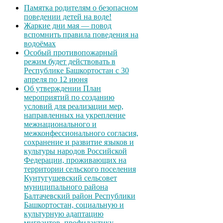
Памятка родителям о безопасном
поведении детей на воде!
Жаркие дни мая — повод
вспомнить правила поведения на
водоёмах
Особый противопожарный
режим будет действовать в
Республике Башкортостан с 30
апреля по 12 июня
Об утверждении План
мероприятий по созданию
условий для реализации мер,
направленных на укрепление
межнационального и
межконфессионального согласия,
сохранение и развитие языков и
культуры народов Российской
Федерации, проживающих на
территории сельского поселения
Кунтугушевский сельсовет
муниципального района
Балтачевский район Республики
Башкортостан, социальную и
культурную адаптацию
мигрантов, профилактику