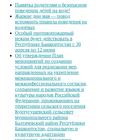
Памятка родителям о безопасном
поведении детей на воде!
Жаркие дни мая — повод
вспомнить правила поведения на
водоёмах
Особый противопожарный
режим будет действовать в
Республике Башкортостан с 30
апреля по 12 июня
Об утверждении План
мероприятий по созданию
условий для реализации мер,
направленных на укрепление
межнационального и
межконфессионального согласия,
сохранение и развитие языков и
культуры народов Российской
Федерации, проживающих на
территории сельского поселения
Кунтугушевский сельсовет
муниципального района
Балтачевский район Республики
Башкортостан, социальную и
культурную адаптацию
мигрантов, профилактику