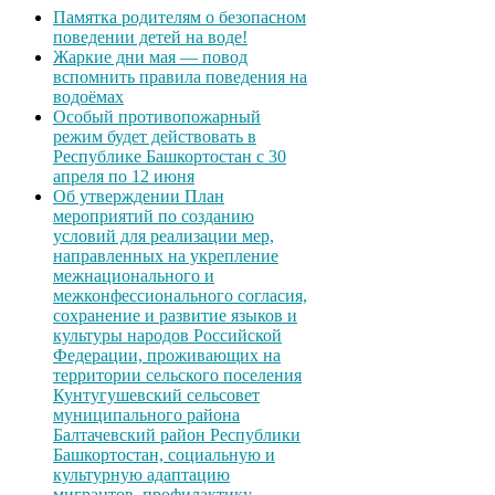
Памятка родителям о безопасном
поведении детей на воде!
Жаркие дни мая — повод
вспомнить правила поведения на
водоёмах
Особый противопожарный
режим будет действовать в
Республике Башкортостан с 30
апреля по 12 июня
Об утверждении План
мероприятий по созданию
условий для реализации мер,
направленных на укрепление
межнационального и
межконфессионального согласия,
сохранение и развитие языков и
культуры народов Российской
Федерации, проживающих на
территории сельского поселения
Кунтугушевский сельсовет
муниципального района
Балтачевский район Республики
Башкортостан, социальную и
культурную адаптацию
мигрантов, профилактику