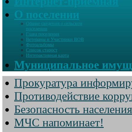
Интернет-приемная
О поселении
Общие сведения о сельском
поселении
Глава поселения
Ветераны и Участники ВОВ
Фотоальбомы
Список старост
Интерактивная карта
Муниципальное имущ
Прокуратура информир
Противодействие корр
Безопасность населени
МЧС напоминает!