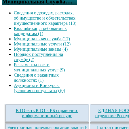
Муниципальная Служба….
Сведения о доходах, расходах,
об имуществе и обязательствах
имущественного характера (13)
Квалификац. требования к
кандидатам (1)
Муниципальная служба (17)
Муниципальные услуги (12)
Муниципальные заказы (4)
Порядок поступления на
службу (2)
Регламенты гос. и
муниципальных услуг (9)
Сведения о вакантных
должностях (1)
Аукционы и Конкурсы
(условия и результаты) (0)
КТО есть КТО в РБ справочно-
ЕДИНАЯ РОСС
информационный ресурс
отделение Респу
Электронная приемная органов власти Р
Портал письмен