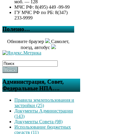
моб. — 128
МЧС РФ: 8(495) 449 -99-99
ГУ МЧС РФ по РБ: 8(347)
233-9999
Полезно…
Обновите браузер
Самолет,
поезд, автобус
Поиск
Администрация, Совет,
Федеральные НПА….
Правила землепользования и
застройки (25)
Документы Администрации
(143)
Документы Совета (98)
Использование бюджетных
средств (11)