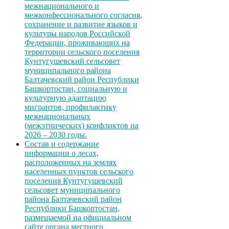
межнационального и
межконфессионального согласия,
сохранение и развитие языков и
культуры народов Российской
Федерации, проживающих на
территории сельского поселения
Кунтугушевский сельсовет
муниципального района
Балтачевский район Республики
Башкортостан, социальную и
культурную адаптацию
мигрантов, профилактику
межнациональных
(межэтнических) конфликтов на
2026 – 2030 годы.
Состав и содержание
информации о лесах,
расположенных на землях
населенных пунктов сельского
поселения Кунтугушевский
сельсовет муниципального
района Балтачевский район
Республики Башкортостан,
размещаемой на официальном
сайте органа местного