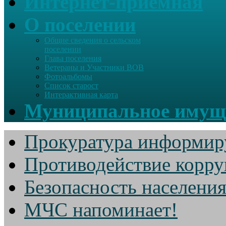
Интернет-приемная
О поселении
Общие сведения о сельском
поселении
Глава поселения
Ветераны и Участники ВОВ
Фотоальбомы
Список старост
Интерактивная карта
Муниципальное имущ
Прокуратура информир
Противодействие корр
Безопасность населени
МЧС напоминает!