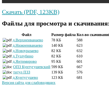
Скачать (PDF, 123KB)
Файлы для просмотра и скачивания
Файл
Размер файла
Кол-во скачивани
д.Верхнеиванаево
78 КБ
588
д.Нижнеиванаево
140 КБ
623
д.Новоуразаево
82 КБ
632
д.Тузлубино
82 КБ
610
д.Янтимирово
95 КБ
601
ОПЗ Кунтугушевский
599 КБ
667
титул ПЗЗ
139 КБ
576
д.Кунтугушево
123 КБ
681
Версия сайта для слабовидящих