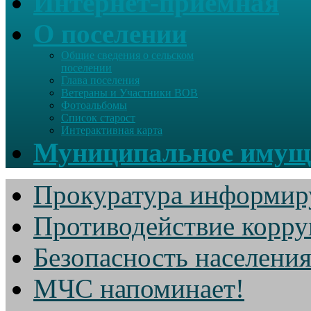
Интернет-приемная
О поселении
Общие сведения о сельском
поселении
Глава поселения
Ветераны и Участники ВОВ
Фотоальбомы
Список старост
Интерактивная карта
Муниципальное имущ
Прокуратура информир
Противодействие корр
Безопасность населени
МЧС напоминает!