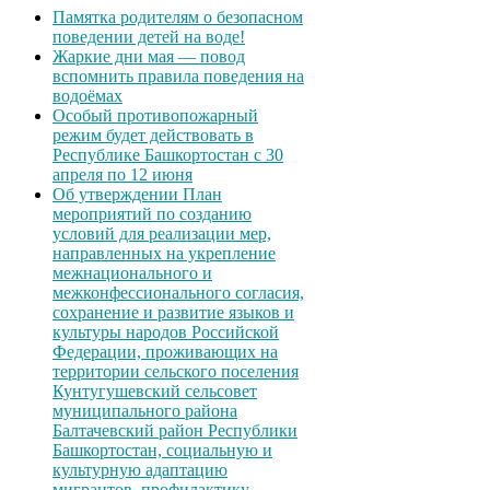
Памятка родителям о безопасном
поведении детей на воде!
Жаркие дни мая — повод
вспомнить правила поведения на
водоёмах
Особый противопожарный
режим будет действовать в
Республике Башкортостан с 30
апреля по 12 июня
Об утверждении План
мероприятий по созданию
условий для реализации мер,
направленных на укрепление
межнационального и
межконфессионального согласия,
сохранение и развитие языков и
культуры народов Российской
Федерации, проживающих на
территории сельского поселения
Кунтугушевский сельсовет
муниципального района
Балтачевский район Республики
Башкортостан, социальную и
культурную адаптацию
мигрантов, профилактику