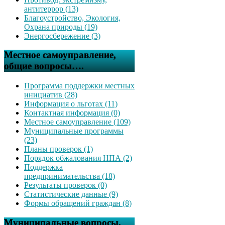
антитеррор (13)
Благоустройство, Экология,
Охрана природы (19)
Энергосбережение (3)
Местное самоуправление,
общие вопросы….
Программа поддержки местных
инициатив (28)
Информация о льготах (11)
Контактная информация (0)
Местное самоуправление (109)
Муниципальные программы
(23)
Планы проверок (1)
Порядок обжалования НПА (2)
Поддержка
предпринимательства (18)
Результаты проверок (0)
Статистические данные (9)
Формы обращений граждан (8)
Муниципальные вопросы,