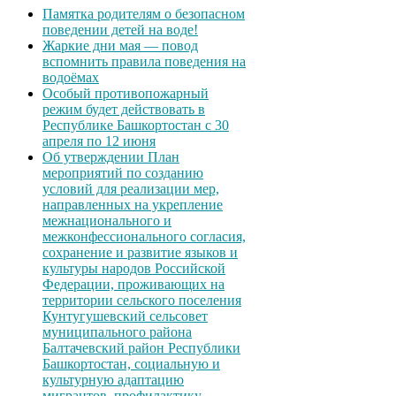
Памятка родителям о безопасном
поведении детей на воде!
Жаркие дни мая — повод
вспомнить правила поведения на
водоёмах
Особый противопожарный
режим будет действовать в
Республике Башкортостан с 30
апреля по 12 июня
Об утверждении План
мероприятий по созданию
условий для реализации мер,
направленных на укрепление
межнационального и
межконфессионального согласия,
сохранение и развитие языков и
культуры народов Российской
Федерации, проживающих на
территории сельского поселения
Кунтугушевский сельсовет
муниципального района
Балтачевский район Республики
Башкортостан, социальную и
культурную адаптацию
мигрантов, профилактику