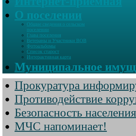
Интернет-приемная
О поселении
Общие сведения о сельском
поселении
Глава поселения
Ветераны и Участники ВОВ
Фотоальбомы
Список старост
Интерактивная карта
Муниципальное имущ
Прокуратура информир
Противодействие корр
Безопасность населени
МЧС напоминает!