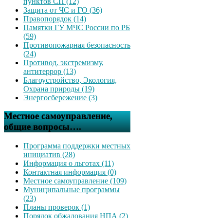
пунктов СП (12)
Защита от ЧС и ГО (36)
Правопорядок (14)
Памятки ГУ МЧС России по РБ
(59)
Противопожарная безопасность
(24)
Противод. экстремизму,
антитеррор (13)
Благоустройство, Экология,
Охрана природы (19)
Энергосбережение (3)
Местное самоуправление,
общие вопросы….
Программа поддержки местных
инициатив (28)
Информация о льготах (11)
Контактная информация (0)
Местное самоуправление (109)
Муниципальные программы
(23)
Планы проверок (1)
Порядок обжалования НПА (2)