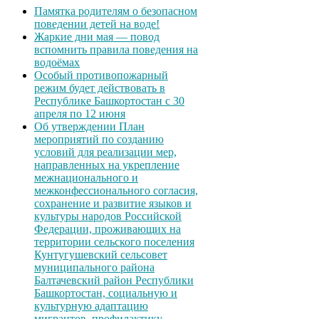
Памятка родителям о безопасном
поведении детей на воде!
Жаркие дни мая — повод
вспомнить правила поведения на
водоёмах
Особый противопожарный
режим будет действовать в
Республике Башкортостан с 30
апреля по 12 июня
Об утверждении План
мероприятий по созданию
условий для реализации мер,
направленных на укрепление
межнационального и
межконфессионального согласия,
сохранение и развитие языков и
культуры народов Российской
Федерации, проживающих на
территории сельского поселения
Кунтугушевский сельсовет
муниципального района
Балтачевский район Республики
Башкортостан, социальную и
культурную адаптацию
мигрантов, профилактику