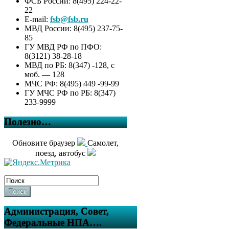
ФСБ России: 8(495) 224-22-
22
E-mail:
fsb@fsb.ru
МВД России: 8(495) 237-75-
85
ГУ МВД РФ по ПФО:
8(3121) 38-28-18
МВД по РБ: 8(347) -128, с
моб. — 128
МЧС РФ: 8(495) 449 -99-99
ГУ МЧС РФ по РБ: 8(347)
233-9999
Полезно…
Обновите браузер
Самолет,
поезд, автобус
Поиск
Администрация, Совет,
Федеральные НПА….