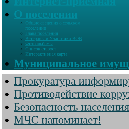
Интернет-приемная
О поселении
Общие сведения о сельском
поселении
Глава поселения
Ветераны и Участники ВОВ
Фотоальбомы
Список старост
Интерактивная карта
Муниципальное имущ
Прокуратура информир
Противодействие корр
Безопасность населени
МЧС напоминает!