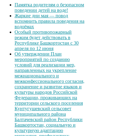
Памятка родителям о безопасном
поведении детей на воде!
Жаркие дни мая — повод
вспомнить правила поведения на
водоёмах
Особый противопожарный
режим будет действовать в
Республике Башкортостан с 30
апреля по 12 июня
Об утверждении План
мероприятий по созданию
условий для реализации мер,
направленных на укрепление
межнационального и
межконфессионального согласия,
сохранение и развитие языков и
культуры народов Российской
Федерации, проживающих на
территории сельского поселения
Кунтугушевский сельсовет
муниципального района
Балтачевский район Республики
Башкортостан, социальную и
культурную адаптацию
мигрантов, профилактику