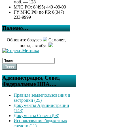
моб. — 128
МЧС РФ: 8(495) 449 -99-99
ГУ МЧС РФ по РБ: 8(347)
233-9999
Полезно…
Обновите браузер
Самолет,
поезд, автобус
Поиск
Администрация, Совет,
Федеральные НПА….
Правила землепользования и
застройки (25)
Документы Администрации
(143)
Документы Совета (98)
Использование бюджетных
средств (11)