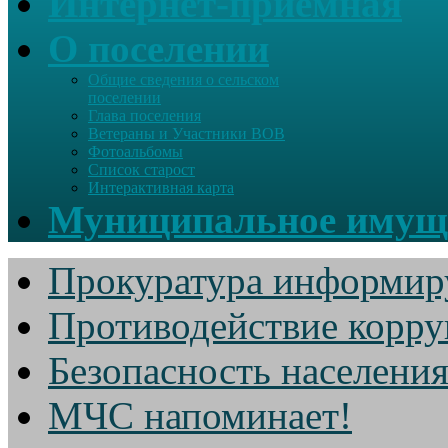
Интернет-приемная
О поселении
Общие сведения о сельском
поселении
Глава поселения
Ветераны и Участники ВОВ
Фотоальбомы
Список старост
Интерактивная карта
Муниципальное имущ
Прокуратура информир
Противодействие корр
Безопасность населени
МЧС напоминает!