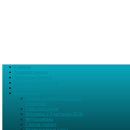
Главная
Администрация
Депутаты Совета
Каталог Документов
Интернет-приемная
О поселении
Общие сведения о сельском
поселении
Глава поселения
Ветераны и Участники ВОВ
Фотоальбомы
Список старост
Интерактивная карта