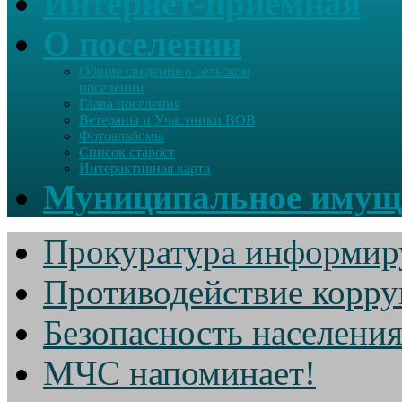
Интернет-приемная
О поселении
Общие сведения о сельском
поселении
Глава поселения
Ветераны и Участники ВОВ
Фотоальбомы
Список старост
Интерактивная карта
Муниципальное имущ
Прокуратура информир
Противодействие корр
Безопасность населени
МЧС напоминает!