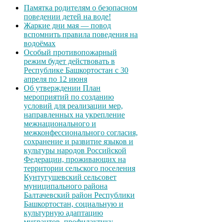
Памятка родителям о безопасном
поведении детей на воде!
Жаркие дни мая — повод
вспомнить правила поведения на
водоёмах
Особый противопожарный
режим будет действовать в
Республике Башкортостан с 30
апреля по 12 июня
Об утверждении План
мероприятий по созданию
условий для реализации мер,
направленных на укрепление
межнационального и
межконфессионального согласия,
сохранение и развитие языков и
культуры народов Российской
Федерации, проживающих на
территории сельского поселения
Кунтугушевский сельсовет
муниципального района
Балтачевский район Республики
Башкортостан, социальную и
культурную адаптацию
мигрантов, профилактику