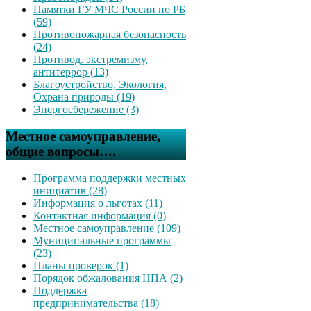
Памятки ГУ МЧС России по РБ
(59)
Противопожарная безопасность
(24)
Противод. экстремизму,
антитеррор (13)
Благоустройство, Экология,
Охрана природы (19)
Энергосбережение (3)
Местное самоуправление,
общие вопросы….
Программа поддержки местных
инициатив (28)
Информация о льготах (11)
Контактная информация (0)
Местное самоуправление (109)
Муниципальные программы
(23)
Планы проверок (1)
Порядок обжалования НПА (2)
Поддержка
предпринимательства (18)