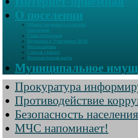
Интернет-приемная
О поселении
Общие сведения о сельском
поселении
Глава поселения
Ветераны и Участники ВОВ
Фотоальбомы
Список старост
Интерактивная карта
Муниципальное имущ
Прокуратура информир
Противодействие корр
Безопасность населени
МЧС напоминает!