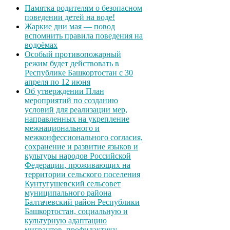
Памятка родителям о безопасном
поведении детей на воде!
Жаркие дни мая — повод
вспомнить правила поведения на
водоёмах
Особый противопожарный
режим будет действовать в
Республике Башкортостан с 30
апреля по 12 июня
Об утверждении План
мероприятий по созданию
условий для реализации мер,
направленных на укрепление
межнационального и
межконфессионального согласия,
сохранение и развитие языков и
культуры народов Российской
Федерации, проживающих на
территории сельского поселения
Кунтугушевский сельсовет
муниципального района
Балтачевский район Республики
Башкортостан, социальную и
культурную адаптацию
мигрантов, профилактику