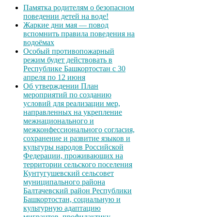
Памятка родителям о безопасном
поведении детей на воде!
Жаркие дни мая — повод
вспомнить правила поведения на
водоёмах
Особый противопожарный
режим будет действовать в
Республике Башкортостан с 30
апреля по 12 июня
Об утверждении План
мероприятий по созданию
условий для реализации мер,
направленных на укрепление
межнационального и
межконфессионального согласия,
сохранение и развитие языков и
культуры народов Российской
Федерации, проживающих на
территории сельского поселения
Кунтугушевский сельсовет
муниципального района
Балтачевский район Республики
Башкортостан, социальную и
культурную адаптацию
мигрантов, профилактику