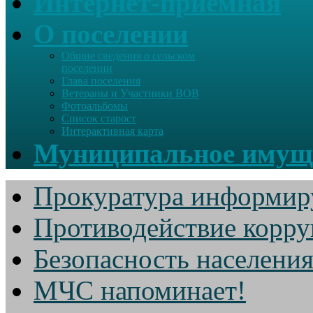
Интернет-приемная
О поселении
Общие сведения о сельском
поселении
Глава поселения
Ветераны и Участники ВОВ
Фотоальбомы
Список старост
Интерактивная карта
Муниципальное имущ
Прокуратура информир
Противодействие корр
Безопасность населени
МЧС напоминает!