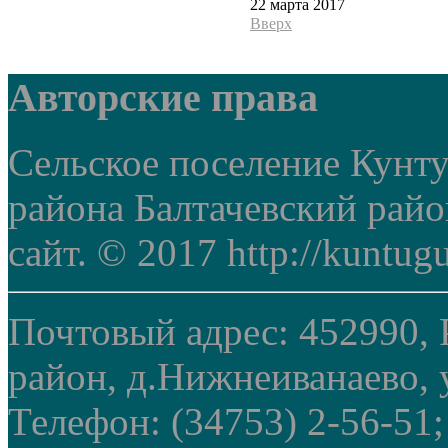
22 марта 2017
Вверх
Авторские права
Сельское поселение Кунт
района Балтачевский рай
сайт. © 2017 http://kuntug
Почтовый адрес: 452990, 
район, д.Нижнеиванаево, у
Телефон: (34753) 2-56-51