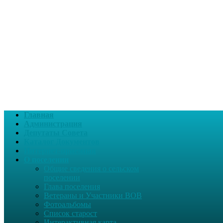
Главная
Администрация
Депутаты Совета
Каталог Документов
Интернет-приемная
О поселении
Общие сведения о сельском
поселении
Глава поселения
Ветераны и Участники ВОВ
Фотоальбомы
Список старост
Интерактивная карта