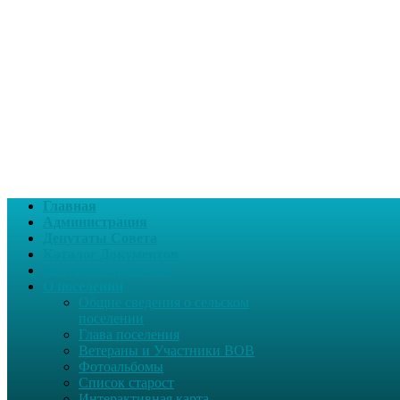
Главная
Администрация
Депутаты Совета
Каталог Документов
Интернет-приемная
О поселении
Общие сведения о сельском
поселении
Глава поселения
Ветераны и Участники ВОВ
Фотоальбомы
Список старост
Интерактивная карта