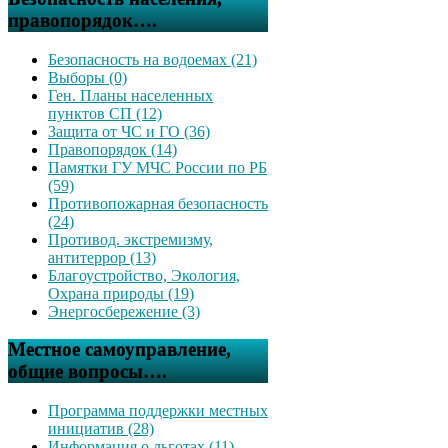
правопорядок….
Безопасность на водоемах (21)
Выборы (0)
Ген. Планы населенных
пунктов СП (12)
Защита от ЧС и ГО (36)
Правопорядок (14)
Памятки ГУ МЧС России по РБ
(59)
Противопожарная безопасность
(24)
Противод. экстремизму,
антитеррор (13)
Благоустройство, Экология,
Охрана природы (19)
Энергосбережение (3)
Местное самоуправление,
общие вопросы….
Программа поддержки местных
инициатив (28)
Информация о льготах (11)