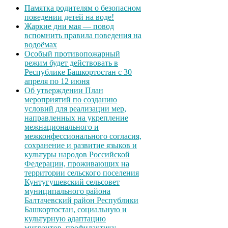
Памятка родителям о безопасном
поведении детей на воде!
Жаркие дни мая — повод
вспомнить правила поведения на
водоёмах
Особый противопожарный
режим будет действовать в
Республике Башкортостан с 30
апреля по 12 июня
Об утверждении План
мероприятий по созданию
условий для реализации мер,
направленных на укрепление
межнационального и
межконфессионального согласия,
сохранение и развитие языков и
культуры народов Российской
Федерации, проживающих на
территории сельского поселения
Кунтугушевский сельсовет
муниципального района
Балтачевский район Республики
Башкортостан, социальную и
культурную адаптацию
мигрантов, профилактику