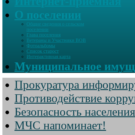
Интернет-приемная
О поселении
Общие сведения о сельском
поселении
Глава поселения
Ветераны и Участники ВОВ
Фотоальбомы
Список старост
Интерактивная карта
Муниципальное имущ
Прокуратура информир
Противодействие корр
Безопасность населени
МЧС напоминает!