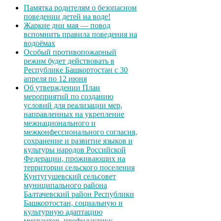
Памятка родителям о безопасном
поведении детей на воде!
Жаркие дни мая — повод
вспомнить правила поведения на
водоёмах
Особый противопожарный
режим будет действовать в
Республике Башкортостан с 30
апреля по 12 июня
Об утверждении План
мероприятий по созданию
условий для реализации мер,
направленных на укрепление
межнационального и
межконфессионального согласия,
сохранение и развитие языков и
культуры народов Российской
Федерации, проживающих на
территории сельского поселения
Кунтугушевский сельсовет
муниципального района
Балтачевский район Республики
Башкортостан, социальную и
культурную адаптацию
мигрантов, профилактику