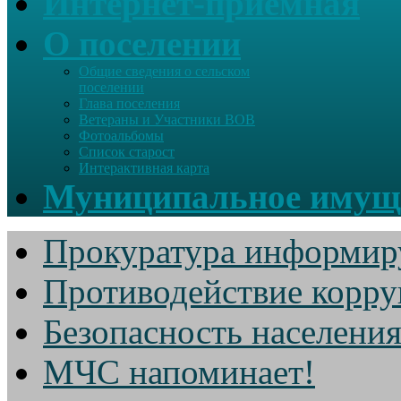
Интернет-приемная
О поселении
Общие сведения о сельском
поселении
Глава поселения
Ветераны и Участники ВОВ
Фотоальбомы
Список старост
Интерактивная карта
Муниципальное имущ
Прокуратура информир
Противодействие корр
Безопасность населени
МЧС напоминает!