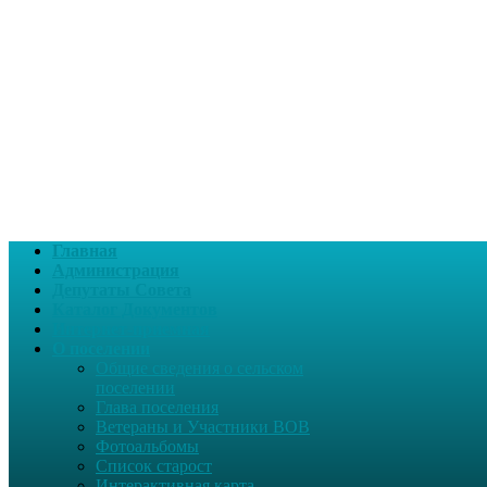
Главная
Администрация
Депутаты Совета
Каталог Документов
Интернет-приемная
О поселении
Общие сведения о сельском
поселении
Глава поселения
Ветераны и Участники ВОВ
Фотоальбомы
Список старост
Интерактивная карта