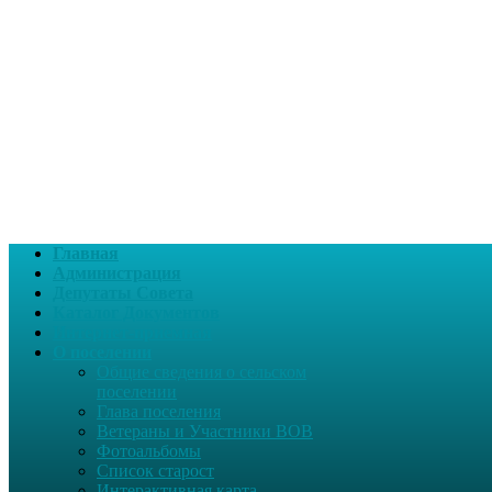
Главная
Администрация
Депутаты Совета
Каталог Документов
Интернет-приемная
О поселении
Общие сведения о сельском
поселении
Глава поселения
Ветераны и Участники ВОВ
Фотоальбомы
Список старост
Интерактивная карта