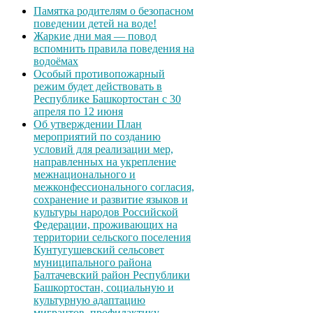
Памятка родителям о безопасном
поведении детей на воде!
Жаркие дни мая — повод
вспомнить правила поведения на
водоёмах
Особый противопожарный
режим будет действовать в
Республике Башкортостан с 30
апреля по 12 июня
Об утверждении План
мероприятий по созданию
условий для реализации мер,
направленных на укрепление
межнационального и
межконфессионального согласия,
сохранение и развитие языков и
культуры народов Российской
Федерации, проживающих на
территории сельского поселения
Кунтугушевский сельсовет
муниципального района
Балтачевский район Республики
Башкортостан, социальную и
культурную адаптацию
мигрантов, профилактику