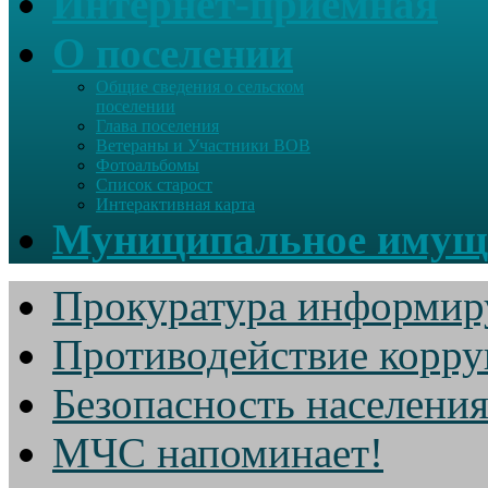
Интернет-приемная
О поселении
Общие сведения о сельском
поселении
Глава поселения
Ветераны и Участники ВОВ
Фотоальбомы
Список старост
Интерактивная карта
Муниципальное имущ
Прокуратура информир
Противодействие корр
Безопасность населени
МЧС напоминает!