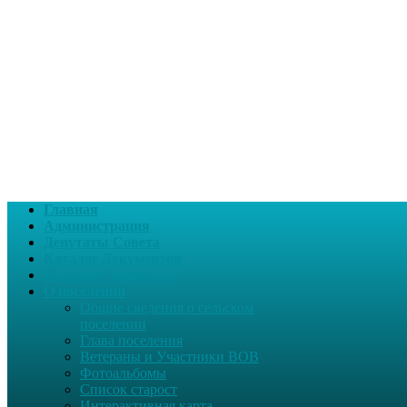
Главная
Администрация
Депутаты Совета
Каталог Документов
Интернет-приемная
О поселении
Общие сведения о сельском
поселении
Глава поселения
Ветераны и Участники ВОВ
Фотоальбомы
Список старост
Интерактивная карта