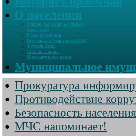
Интернет-приемная
О поселении
Общие сведения о сельском
поселении
Глава поселения
Ветераны и Участники ВОВ
Фотоальбомы
Список старост
Интерактивная карта
Муниципальное имущ
Прокуратура информир
Противодействие корр
Безопасность населени
МЧС напоминает!