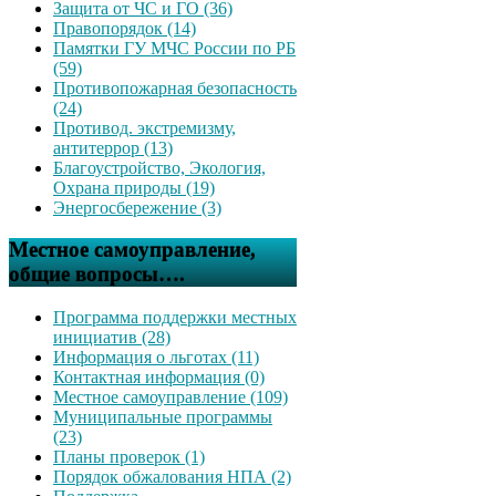
Защита от ЧС и ГО (36)
Правопорядок (14)
Памятки ГУ МЧС России по РБ
(59)
Противопожарная безопасность
(24)
Противод. экстремизму,
антитеррор (13)
Благоустройство, Экология,
Охрана природы (19)
Энергосбережение (3)
Местное самоуправление,
общие вопросы….
Программа поддержки местных
инициатив (28)
Информация о льготах (11)
Контактная информация (0)
Местное самоуправление (109)
Муниципальные программы
(23)
Планы проверок (1)
Порядок обжалования НПА (2)