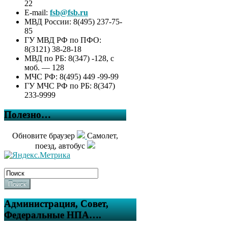
22
E-mail:
fsb@fsb.ru
МВД России: 8(495) 237-75-
85
ГУ МВД РФ по ПФО:
8(3121) 38-28-18
МВД по РБ: 8(347) -128, с
моб. — 128
МЧС РФ: 8(495) 449 -99-99
ГУ МЧС РФ по РБ: 8(347)
233-9999
Полезно…
Обновите браузер
Самолет,
поезд, автобус
Поиск
Администрация, Совет,
Федеральные НПА….