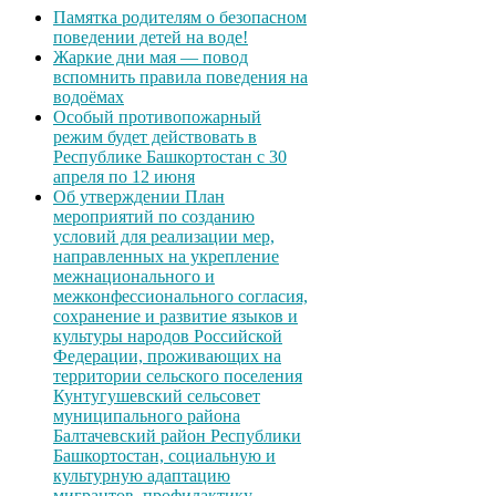
Памятка родителям о безопасном
поведении детей на воде!
Жаркие дни мая — повод
вспомнить правила поведения на
водоёмах
Особый противопожарный
режим будет действовать в
Республике Башкортостан с 30
апреля по 12 июня
Об утверждении План
мероприятий по созданию
условий для реализации мер,
направленных на укрепление
межнационального и
межконфессионального согласия,
сохранение и развитие языков и
культуры народов Российской
Федерации, проживающих на
территории сельского поселения
Кунтугушевский сельсовет
муниципального района
Балтачевский район Республики
Башкортостан, социальную и
культурную адаптацию
мигрантов, профилактику