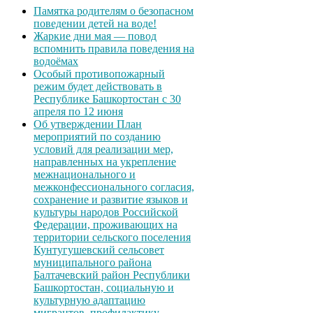
Памятка родителям о безопасном
поведении детей на воде!
Жаркие дни мая — повод
вспомнить правила поведения на
водоёмах
Особый противопожарный
режим будет действовать в
Республике Башкортостан с 30
апреля по 12 июня
Об утверждении План
мероприятий по созданию
условий для реализации мер,
направленных на укрепление
межнационального и
межконфессионального согласия,
сохранение и развитие языков и
культуры народов Российской
Федерации, проживающих на
территории сельского поселения
Кунтугушевский сельсовет
муниципального района
Балтачевский район Республики
Башкортостан, социальную и
культурную адаптацию
мигрантов, профилактику