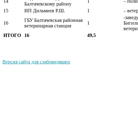
14
1
– пол
Балтачевскому району
15
ИП Дильмиев Р.Ш.
1
– вет
-заве
ГБУ Балтачевская районная
16
1
Бигил
ветеринарная станция
ветер
ИТОГО
16
49,5
Версия сайта для слабовидящих