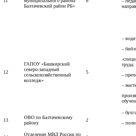
11
муниципального района
6
– педа
Балтачевский район РБ»
направ
– води
– библ
-специ
ГАПОУ «Башкирский
труда;
северо-западный
12
5
сельскохозяйственный
– преп
колледж»
– маст
произ
обуче
– бухг
ОВО по Балтачевскому
13
2
району
– поли
Отделение МВД России по