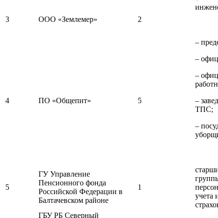
инжен
3
ООО «Землемер»
2
– пред
– офиц
– офи
работн
4
ПО «Общепит»
5
– зав
ТПС;
– пос
уборщ
старш
ГУ Управление
групп
Пенсионного фонда
5
1
персо
Российской Федерации в
учета 
Балтачевском районе
страхо
ГБУ РБ Северный