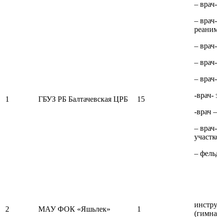
– врач
– врач
реаним
– врач
– врач
– врач
-врач-
1
ГБУЗ РБ Балтачевская ЦРБ
15
-врач 
– врач
участк
– фел
инстру
2
МАУ ФОК «Яшьлек»
1
(гимна