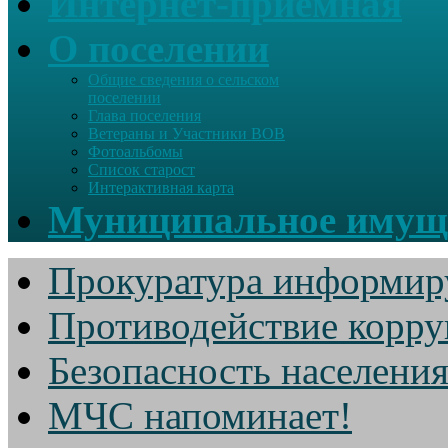
Интернет-приемная
О поселении
Общие сведения о сельском
поселении
Глава поселения
Ветераны и Участники ВОВ
Фотоальбомы
Список старост
Интерактивная карта
Муниципальное имущ
Прокуратура информир
Противодействие корр
Безопасность населени
МЧС напоминает!