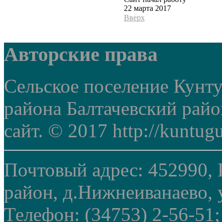
22 марта 2017
Вверх
Авторские права
Сельское поселение Кунт
района Балтачевский рай
сайт. © 2017 http://kuntug
Почтовый адрес: 452990, 
район, д.Нижнеиванаево, у
Телефон: (34753) 2-56-51