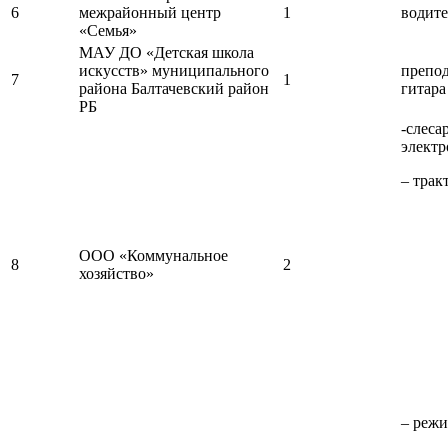
6
межрайонный центр
1
водите
«Семья»
МАУ ДО «Детская школа
искусств» муниципального
препод
7
1
района Балтачевский район
гитара
РБ
-слеса
электр
– трак
ООО «Коммунальное
8
2
хозяйство»
– режи