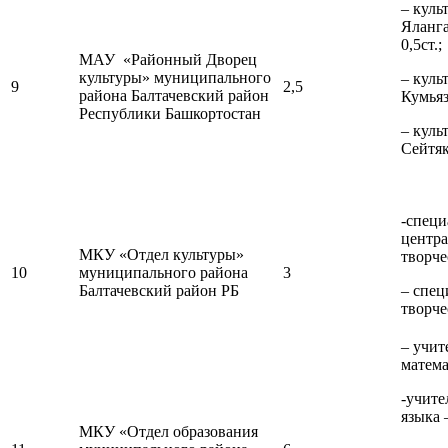
– куль
Яланга
0,5ст.;
МАУ «Районный Дворец
культуры» муниципального
– куль
9
2,5
района Балтачевский район
Кумьяз
Республики Башкортостан
– куль
Сейтяк
-специ
центра
МКУ «Отдел культуры»
творче
10
муниципального района
3
Балтачевский район РБ
– спец
творче
– учит
матема
-учите
языка 
МКУ «Отдел образования