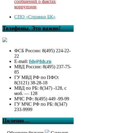
сообщений о фактах
коррупции
СПО «Справки БК»
Телефоны. Это важно!
ФСБ России: 8(495) 224-22-
22
E-mail:
fsb@fsb.ru
МВД России: 8(495) 237-75-
85
ГУ МВД РФ по ПФО:
8(3121) 38-28-18
МВД по РБ: 8(347) -128, с
моб. — 128
МЧС РФ: 8(495) 449 -99-99
ГУ МЧС РФ по РБ: 8(347)
233-9999
Полезно…
Обновите браузер
Самолет,