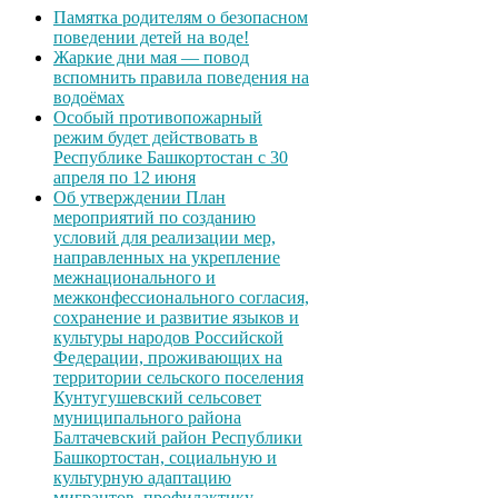
Памятка родителям о безопасном
поведении детей на воде!
Жаркие дни мая — повод
вспомнить правила поведения на
водоёмах
Особый противопожарный
режим будет действовать в
Республике Башкортостан с 30
апреля по 12 июня
Об утверждении План
мероприятий по созданию
условий для реализации мер,
направленных на укрепление
межнационального и
межконфессионального согласия,
сохранение и развитие языков и
культуры народов Российской
Федерации, проживающих на
территории сельского поселения
Кунтугушевский сельсовет
муниципального района
Балтачевский район Республики
Башкортостан, социальную и
культурную адаптацию
мигрантов, профилактику