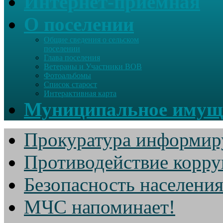
Интернет-приемная
О поселении
Общие сведения о сельском
поселении
Глава поселения
Ветераны и Участники ВОВ
Фотоальбомы
Список старост
Интерактивная карта
Муниципальное имущ
Прокуратура информир
Противодействие корр
Безопасность населени
МЧС напоминает!