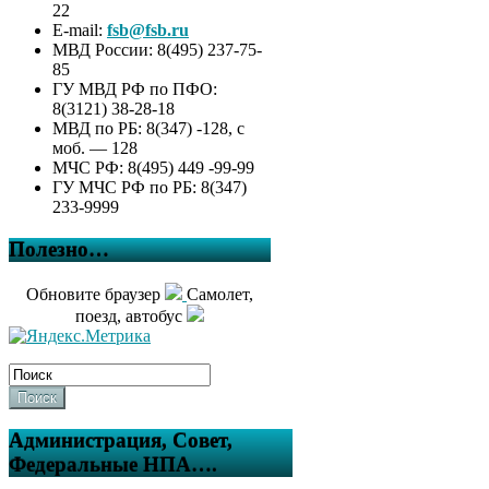
22
E-mail:
fsb@fsb.ru
МВД России: 8(495) 237-75-
85
ГУ МВД РФ по ПФО:
8(3121) 38-28-18
МВД по РБ: 8(347) -128, с
моб. — 128
МЧС РФ: 8(495) 449 -99-99
ГУ МЧС РФ по РБ: 8(347)
233-9999
Полезно…
Обновите браузер
Самолет,
поезд, автобус
Поиск
Администрация, Совет,
Федеральные НПА….