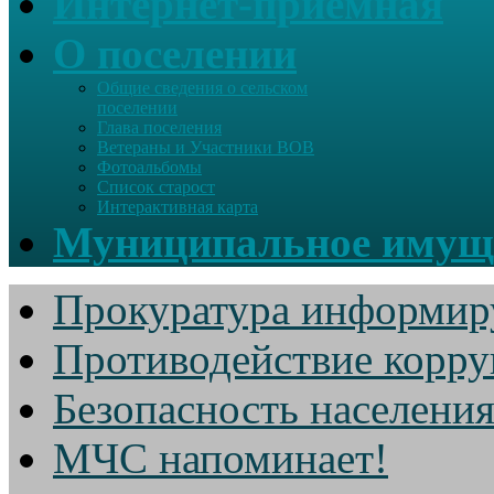
Интернет-приемная
О поселении
Общие сведения о сельском
поселении
Глава поселения
Ветераны и Участники ВОВ
Фотоальбомы
Список старост
Интерактивная карта
Муниципальное имущ
Прокуратура информир
Противодействие корр
Безопасность населени
МЧС напоминает!