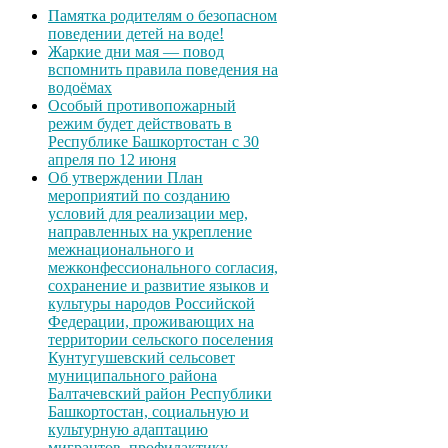
Памятка родителям о безопасном
поведении детей на воде!
Жаркие дни мая — повод
вспомнить правила поведения на
водоёмах
Особый противопожарный
режим будет действовать в
Республике Башкортостан с 30
апреля по 12 июня
Об утверждении План
мероприятий по созданию
условий для реализации мер,
направленных на укрепление
межнационального и
межконфессионального согласия,
сохранение и развитие языков и
культуры народов Российской
Федерации, проживающих на
территории сельского поселения
Кунтугушевский сельсовет
муниципального района
Балтачевский район Республики
Башкортостан, социальную и
культурную адаптацию
мигрантов, профилактику