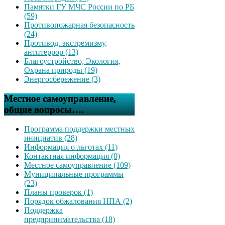
Памятки ГУ МЧС России по РБ
(59)
Противопожарная безопасность
(24)
Противод. экстремизму,
антитеррор (13)
Благоустройство, Экология,
Охрана природы (19)
Энергосбережение (3)
Местное самоуправление,
общие вопросы….
Программа поддержки местных
инициатив (28)
Информация о льготах (11)
Контактная информация (0)
Местное самоуправление (109)
Муниципальные программы
(23)
Планы проверок (1)
Порядок обжалования НПА (2)
Поддержка
предпринимательства (18)