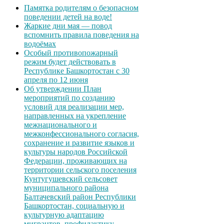
Памятка родителям о безопасном
поведении детей на воде!
Жаркие дни мая — повод
вспомнить правила поведения на
водоёмах
Особый противопожарный
режим будет действовать в
Республике Башкортостан с 30
апреля по 12 июня
Об утверждении План
мероприятий по созданию
условий для реализации мер,
направленных на укрепление
межнационального и
межконфессионального согласия,
сохранение и развитие языков и
культуры народов Российской
Федерации, проживающих на
территории сельского поселения
Кунтугушевский сельсовет
муниципального района
Балтачевский район Республики
Башкортостан, социальную и
культурную адаптацию
мигрантов, профилактику