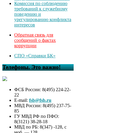
Комиссия по соблюдению
требований к служебному
поведению и
урегулированию конфликта
интересов
Обратная связь для
сообщений о фактах
коррупции
СПО «Справки БК»
Телефоны. Это важно!
ФСБ России: 8(495) 224-22-
22
E-mail:
fsb@fsb.ru
МВД России: 8(495) 237-75-
85
ГУ МВД РФ по ПФО:
8(3121) 38-28-18
МВД по РБ: 8(347) -128, с
моб. — 128