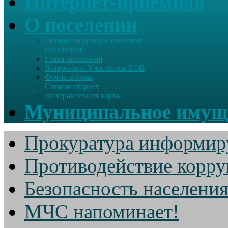
Интернет-приемная
О поселении
Общие сведения о сельском
поселении
Глава поселения
Ветераны и Участники ВОВ
Фотоальбомы
Список старост
Интерактивная карта
Муниципальное имущ
Прокуратура информир
Противодействие корр
Безопасность населени
МЧС напоминает!