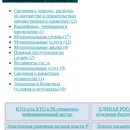
Сведения о доходах, расходах,
об имуществе и обязательствах
имущественного характера (13)
Квалификац. требования к
кандидатам (1)
Муниципальная служба (17)
Муниципальные услуги (12)
Муниципальные заказы (4)
Порядок поступления на
службу (2)
Регламенты гос. и
муниципальных услуг (9)
Сведения о вакантных
должностях (1)
Аукционы и Конкурсы
(условия и результаты) (0)
КТО есть КТО в РБ справочно-
ЕДИНАЯ РОСС
информационный ресурс
отделение Респу
Электронная приемная органов власти Р
Портал письмен