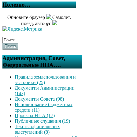
Полезно…
Обновите браузер
Самолет,
поезд, автобус
Поиск
Администрация, Совет,
Федеральные НПА….
Правила землепользования и
застройки (25)
Документы Администрации
(143)
Документы Совета (98)
Использование бюджетных
средств (11)
Проекты НПА (17)
Публичные слушания (19)
Тексты официальных
выступлений (8)