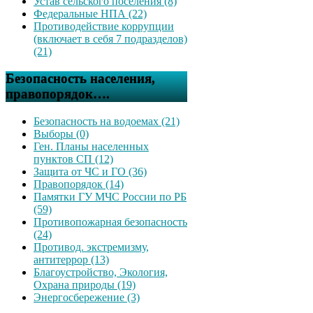
Устав сельского поселения (8)
Федеральные НПА (22)
Противодействие коррупции
(включает в себя 7 подразделов)
(21)
Безопасность населения,
правопорядок….
Безопасность на водоемах (21)
Выборы (0)
Ген. Планы населенных
пунктов СП (12)
Защита от ЧС и ГО (36)
Правопорядок (14)
Памятки ГУ МЧС России по РБ
(59)
Противопожарная безопасность
(24)
Противод. экстремизму,
антитеррор (13)
Благоустройство, Экология,
Охрана природы (19)
Энергосбережение (3)