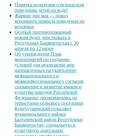
Памятка родителям о безопасном
поведении детей на воде!
Жаркие дни мая — повод
вспомнить правила поведения на
водоёмах
Особый противопожарный
режим будет действовать в
Республике Башкортостан с 30
апреля по 12 июня
Об утверждении План
мероприятий по созданию
условий для реализации мер,
направленных на укрепление
межнационального и
межконфессионального согласия,
сохранение и развитие языков и
культуры народов Российской
Федерации, проживающих на
территории сельского поселения
Кунтугушевский сельсовет
муниципального района
Балтачевский район Республики
Башкортостан, социальную и
культурную адаптацию
мигрантов, профилактику