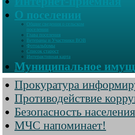
Интернет-приемная
О поселении
Общие сведения о сельском
поселении
Глава поселения
Ветераны и Участники ВОВ
Фотоальбомы
Список старост
Интерактивная карта
Муниципальное имущ
Прокуратура информир
Противодействие корр
Безопасность населени
МЧС напоминает!