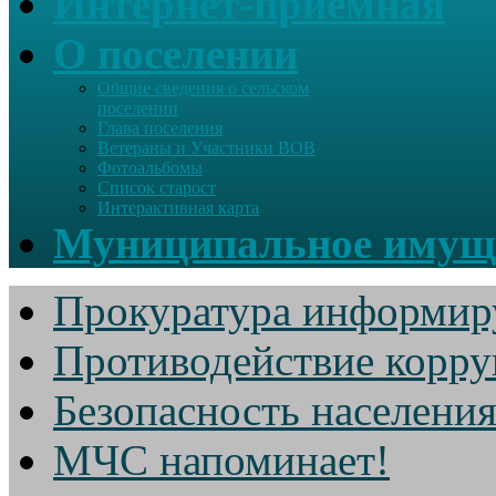
Интернет-приемная
О поселении
Общие сведения о сельском
поселении
Глава поселения
Ветераны и Участники ВОВ
Фотоальбомы
Список старост
Интерактивная карта
Муниципальное имущ
Прокуратура информир
Противодействие корр
Безопасность населени
МЧС напоминает!