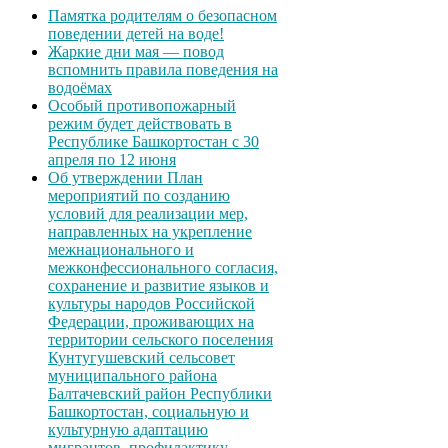
Памятка родителям о безопасном
поведении детей на воде!
Жаркие дни мая — повод
вспомнить правила поведения на
водоёмах
Особый противопожарный
режим будет действовать в
Республике Башкортостан с 30
апреля по 12 июня
Об утверждении План
мероприятий по созданию
условий для реализации мер,
направленных на укрепление
межнационального и
межконфессионального согласия,
сохранение и развитие языков и
культуры народов Российской
Федерации, проживающих на
территории сельского поселения
Кунтугушевский сельсовет
муниципального района
Балтачевский район Республики
Башкортостан, социальную и
культурную адаптацию
мигрантов, профилактику