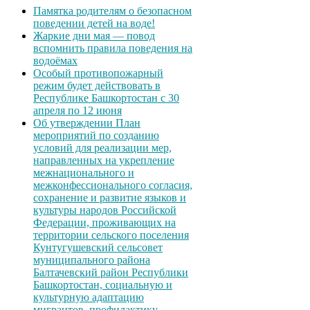
Памятка родителям о безопасном
поведении детей на воде!
Жаркие дни мая — повод
вспомнить правила поведения на
водоёмах
Особый противопожарный
режим будет действовать в
Республике Башкортостан с 30
апреля по 12 июня
Об утверждении План
мероприятий по созданию
условий для реализации мер,
направленных на укрепление
межнационального и
межконфессионального согласия,
сохранение и развитие языков и
культуры народов Российской
Федерации, проживающих на
территории сельского поселения
Кунтугушевский сельсовет
муниципального района
Балтачевский район Республики
Башкортостан, социальную и
культурную адаптацию
мигрантов, профилактику