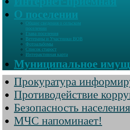
Интернет-приемная
О поселении
Общие сведения о сельском
поселении
Глава поселения
Ветераны и Участники ВОВ
Фотоальбомы
Список старост
Интерактивная карта
Муниципальное имущ
Прокуратура информир
Противодействие корр
Безопасность населени
МЧС напоминает!